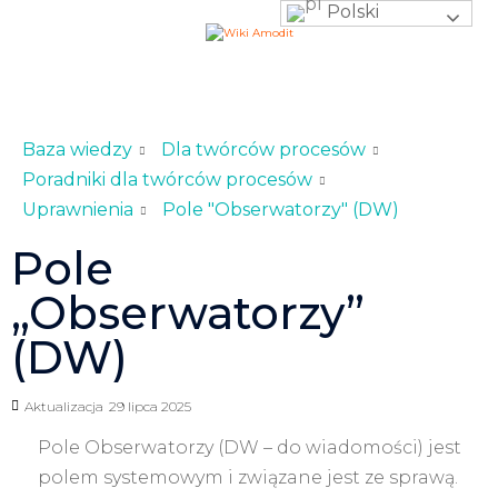
Polski
Baza wiedzy
Dla twórców procesów
Poradniki dla twórców procesów
Uprawnienia
Pole "Obserwatorzy" (DW)
Pole
„Obserwatorzy”
(DW)
Aktualizacja
29 lipca 2025
Pole Obserwatorzy (DW – do wiadomości) jest
polem systemowym i związane jest ze sprawą.