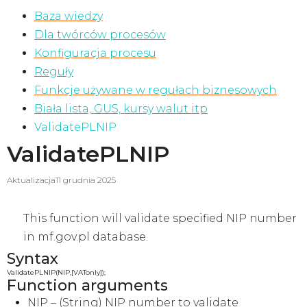
Baza wiedzy
Dla twórców procesów
Konfiguracja procesu
Reguły
Funkcje używane w regułach biznesowych
Biała lista, GUS, kursy walut itp
ValidatePLNIP
ValidatePLNIP
Aktualizacja
11 grudnia 2025
This function will validate specified NIP number
in mf.gov.pl database.
Syntax
ValidatePLNIP(NIP,[VATonly]);
Function arguments
NIP
– (String) NIP number to validate