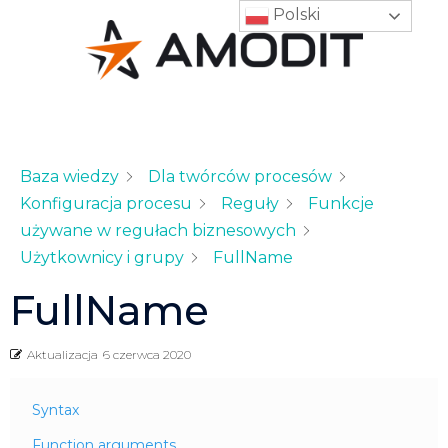
Polski
Baza wiedzy
Dla twórców procesów
Konfiguracja procesu
Reguły
Funkcje
używane w regułach biznesowych
Użytkownicy i grupy
FullName
FullName
Aktualizacja
6 czerwca 2020
Syntax
Function arguments