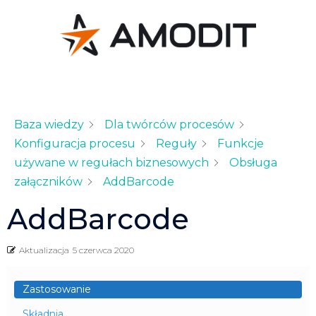
Baza wiedzy
Dla twórców procesów
Konfiguracja procesu
Reguły
Funkcje
używane w regułach biznesowych
Obsługa
załączników
AddBarcode
AddBarcode
Aktualizacja
5 czerwca 2020
Zastosowanie
Składnia