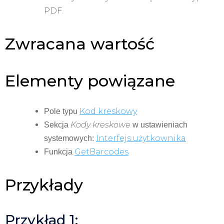
PDF.
Zwracana wartość
Elementy powiązane
Kod kreskowy
Pole typu
Kody kreskowe
Sekcja
w ustawieniach
Interfejs użytkownika
systemowych:
GetBarcodes
Funkcja
Przykłady
Przykład 1: