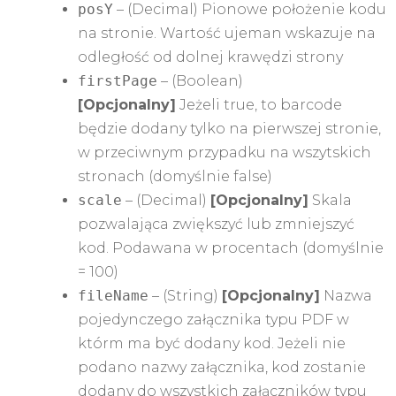
posY
– (Decimal) Pionowe położenie kodu
na stronie. Wartość ujeman wskazuje na
odległość od dolnej krawędzi strony
firstPage
– (Boolean)
[Opcjonalny]
Jeżeli true, to barcode
będzie dodany tylko na pierwszej stronie,
w przeciwnym przypadku na wszytskich
stronach (domyślnie false)
scale
– (Decimal)
[Opcjonalny]
Skala
pozwalająca zwiększyć lub zmniejszyć
kod. Podawana w procentach (domyślnie
= 100)
fileName
– (String)
[Opcjonalny]
Nazwa
pojedynczego załącznika typu PDF w
którm ma być dodany kod. Jeżeli nie
podano nazwy załącznika, kod zostanie
dodany do wszystkich załączników typu