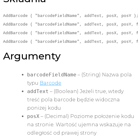
AddBarcode ( "barcodeFieldName", addText, posX, posY )
AddBarcode ( "barcodeFieldName", addText, posX, posY, 
AddBarcode ( "barcodeFieldName", addText, posX, posY, 
AddBarcode ( "barcodeFieldName", addText, posX, posY, 
Argumenty
barcodeFieldName
– (String) Nazwa pola
typu
Barcode
addText
– (Boolean) Jeżeli true, wtedy
treść pola barcode będzie widoczna
poniżej kodu
posX
– (Decimal) Poziome położenie kodu
na stronie. Wartość ujemna wskazuje na
odległość od prawej strony