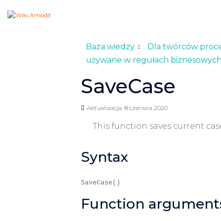
Baza wiedzy
Dla twórców proc
używane w regułach biznesowyc
SaveCase
Aktualizacja
8 czerwca 2020
This function saves current c
Syntax
SaveCase()
Function argument