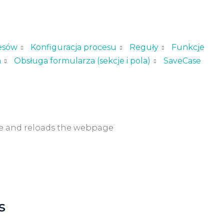
esów
Konfiguracja procesu
Reguły
Funkcje
h
Obsługa formularza (sekcje i pola)
SaveCase
ase and reloads the webpage
s