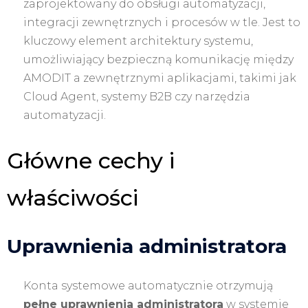
zaprojektowany do obsługi automatyzacji,
integracji zewnętrznych i procesów w tle. Jest to
kluczowy element architektury systemu,
umożliwiający bezpieczną komunikację między
AMODIT a zewnętrznymi aplikacjami, takimi jak
Cloud Agent, systemy B2B czy narzędzia
automatyzacji.
Główne cechy i
właściwości
Uprawnienia administratora
Konta systemowe automatycznie otrzymują
pełne uprawnienia administratora
w systemie