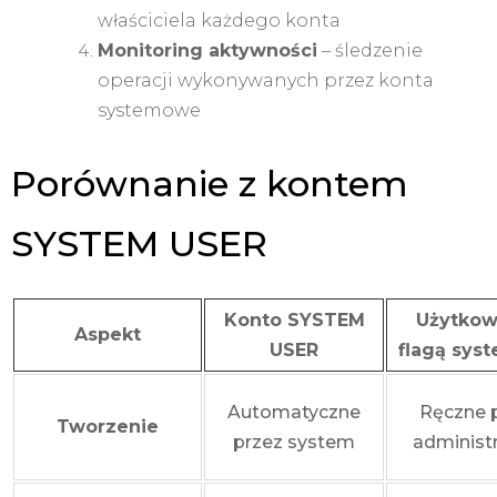
właściciela każdego konta
Monitoring aktywności
– śledzenie
operacji wykonywanych przez konta
systemowe
Porównanie z kontem
SYSTEM USER
Konto SYSTEM
Użytkow
Aspekt
USER
flagą sys
Automatyczne
Ręczne 
Tworzenie
przez system
administ