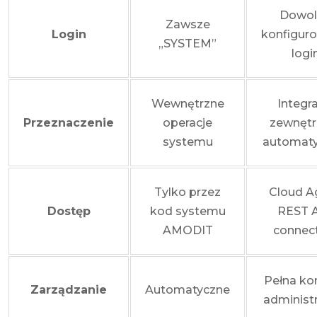
Dowol
Zawsze
Login
konfigur
„SYSTEM”
logi
Wewnętrzne
Integr
Przeznaczenie
operacje
zewnętr
systemu
automaty
Tylko przez
Cloud A
Dostęp
kod systemu
REST A
AMODIT
connec
Pełna ko
Zarządzanie
Automatyczne
administ