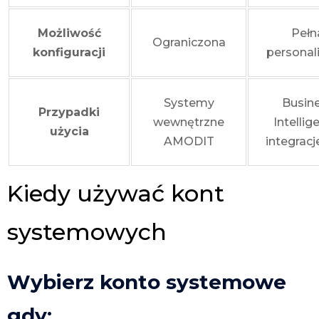
Możliwość
Pełn
Ograniczona
konfiguracji
personal
Systemy
Busin
Przypadki
wewnętrzne
Intellig
użycia
AMODIT
integrac
Kiedy używać kont
systemowych
Wybierz konto systemowe
gdy: