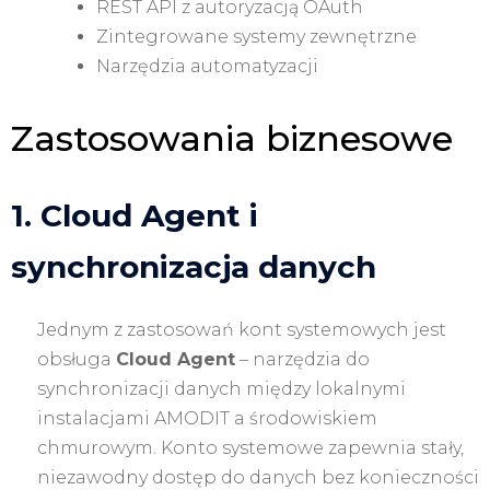
REST API z autoryzacją OAuth
Zintegrowane systemy zewnętrzne
Narzędzia automatyzacji
Zastosowania biznesowe
1. Cloud Agent i
synchronizacja danych
Jednym z zastosowań kont systemowych jest
obsługa
Cloud Agent
– narzędzia do
synchronizacji danych między lokalnymi
instalacjami AMODIT a środowiskiem
chmurowym. Konto systemowe zapewnia stały,
niezawodny dostęp do danych bez konieczności