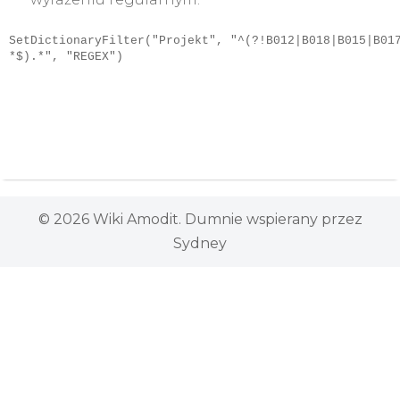
SetDictionaryFilter("Projekt", "^(?!B012|B018|B015|B01
*$).*", "REGEX")

© 2026 Wiki Amodit. Dumnie wspierany przez
Sydney