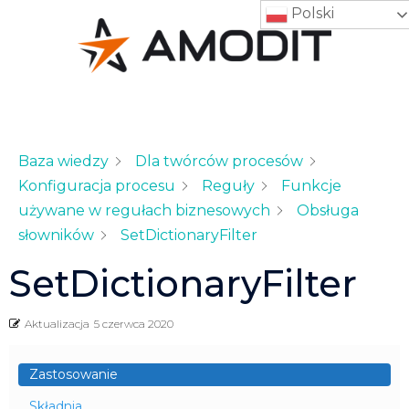
Polski
Baza wiedzy
Dla twórców procesów
Konfiguracja procesu
Reguły
Funkcje
używane w regułach biznesowych
Obsługa
słowników
SetDictionaryFilter
SetDictionaryFilter
Aktualizacja
5 czerwca 2020
Zastosowanie
Składnia