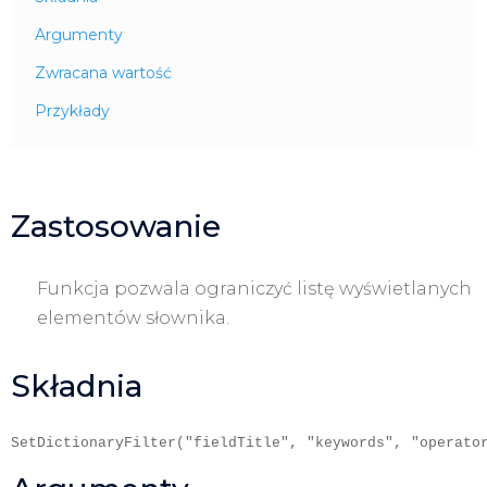
Argumenty
Zwracana wartość
Przykłady
Zastosowanie
Funkcja pozwala ograniczyć listę wyświetlanych
elementów słownika.
Składnia
SetDictionaryFilter("fieldTitle", "keywords", "operato