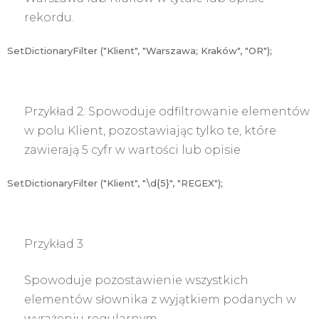
rekordu.
SetDictionaryFilter ("Klient", "Warszawa; Kraków", "OR");
Przykład 2:
Spowoduje odfiltrowanie elementów
w polu Klient, pozostawiając tylko te, które
zawierają 5 cyfr w wartości lub opisie
SetDictionaryFilter ("Klient", "\d{5}", "REGEX");
Przykład 3
Spowoduje pozostawienie wszystkich
elementów słownika z wyjątkiem podanych w
wyrażeniu regularnym.