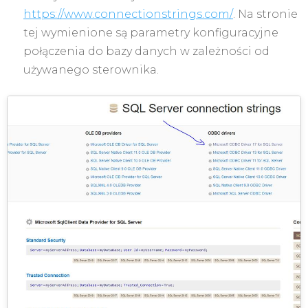
https://www.connectionstrings.com/
. Na stronie
tej wymienione są parametry konfiguracyjne
połączenia do bazy danych w zależności od
używanego sterownika.