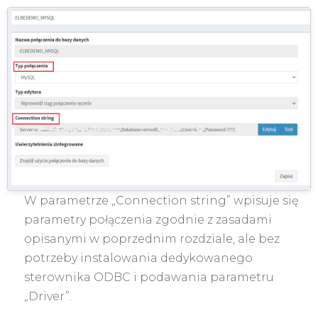
W parametrze „Connection string” wpisuje się
parametry połączenia zgodnie z zasadami
opisanymi w poprzednim rozdziale, ale bez
potrzeby instalowania dedykowanego
sterownika ODBC i podawania parametru
„Driver”.