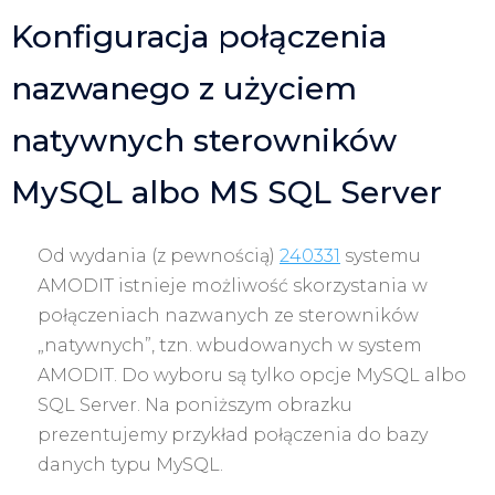
Konfiguracja połączenia
nazwanego z użyciem
natywnych sterowników
MySQL albo MS SQL Server
Od wydania (z pewnością)
240331
systemu
AMODIT istnieje możliwość skorzystania w
połączeniach nazwanych ze sterowników
„natywnych”, tzn. wbudowanych w system
AMODIT. Do wyboru są tylko opcje MySQL albo
SQL Server. Na poniższym obrazku
prezentujemy przykład połączenia do bazy
danych typu MySQL.