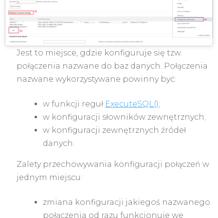
Jest to miejsce, gdzie konfiguruje się tzw.
połączenia nazwane do baz danych. Połączenia
nazwane wykorzystywane powinny być:
w funkcji reguł
ExecuteSQL()
;
w konfiguracji słowników zewnętrznych;
w konfiguracji zewnętrznych źródeł
danych.
Zalety przechowywania konfiguracji połączeń w
jednym miejscu:
zmiana konfiguracji jakiegoś nazwanego
połączenia od razu funkcjonuje we