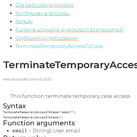
Dla twórców procesów
Konfiguracja procesu
Reguły
Funkcje używane w regułach biznesowych
Użytkownicy tymczasowi
TerminateTemporaryAccessToCase
TerminateTemporaryAcce
Aktualizacja
8 czerwca 2020
This function terminate temporary case access.
Syntax
TerminateTemporaryAccessToCase("email");
TerminateTemporaryAccessToCase();
Function arguments
email
– (String) User email