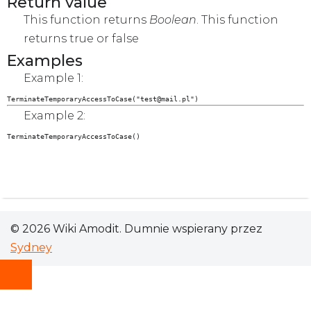
Return value
This function returns
Boolean
. This function
returns true or false
Examples
Example 1:
TerminateTemporaryAccessToCase("test@mail.pl")
Example 2:
TerminateTemporaryAccessToCase()
© 2026 Wiki Amodit. Dumnie wspierany przez
Sydney