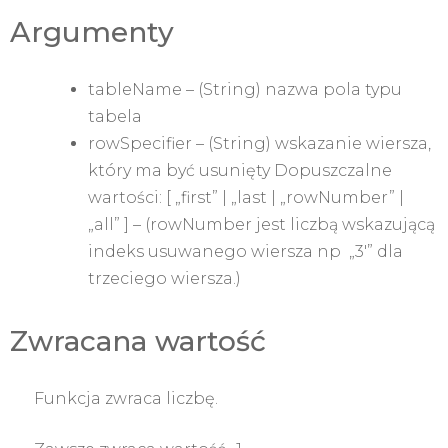
Argumenty
tableName – (String) nazwa pola typu
tabela
rowSpecifier – (String) wskazanie wiersza,
który ma być usunięty Dopuszczalne
wartości: [ „first” | „last | „rowNumber” |
„all” ] – (rowNumber jest liczbą wskazującą
indeks usuwanego wiersza np „3′” dla
trzeciego wiersza.)
Zwracana wartość
Funkcja zwraca liczbę.