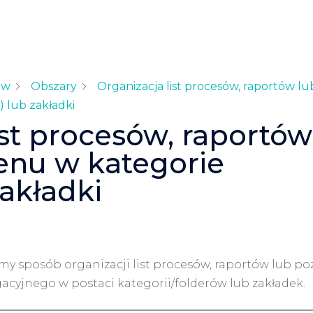
ów
Obszary
Organizacja list procesów, raportów lu
) lub zakładki
ist procesów, raportów
enu w kategorie
zakładki
y sposób organizacji list procesów, raportów lub poz
yjnego w postaci kategorii/folderów lub zakładek.