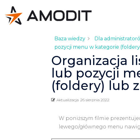
Skip to main content
Baza wiedzy
Dla administrator
pozycji menu w kategorie (foldery
Organizacja l
lub pozycji m
(foldery) lub 
Aktualizacja
26 sierpnia 2022
W poniższym filmie prezentujem
lewego/głównego menu nawigac