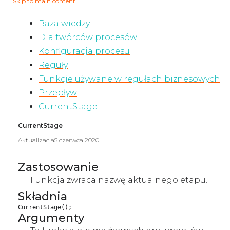
Skip to main content
Baza wiedzy
Dla twórców procesów
Konfiguracja procesu
Reguły
Funkcje używane w regułach biznesowych
Przepływ
CurrentStage
CurrentStage
Aktualizacja
5 czerwca 2020
Zastosowanie
Funkcja zwraca nazwę aktualnego etapu.
Składnia
CurrentStage();
Argumenty