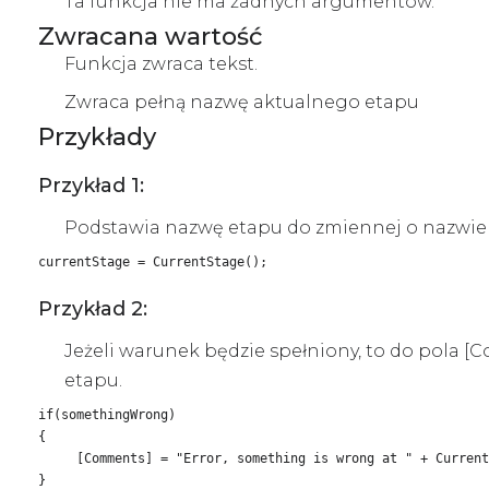
Ta funkcja nie ma żadnych argumentów.
Zwracana wartość
Funkcja zwraca tekst.
Zwraca pełną nazwę aktualnego etapu
Przykłady
Przykład 1:
Podstawia nazwę etapu do zmiennej o nazwie
currentStage = CurrentStage();
Przykład 2:
Jeżeli warunek będzie spełniony, to do pola 
etapu.
if(somethingWrong)

{

     [Comments] = "Error, something is wrong at " + Current
}