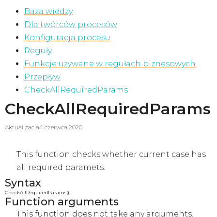
Baza wiedzy
Dla twórców procesów
Konfiguracja procesu
Reguły
Funkcje używane w regułach biznesowych
Przepływ
CheckAllRequiredParams
CheckAllRequiredParams
Aktualizacja
4 czerwca 2020
This function checks whether current case has
all required paramets.
Syntax
CheckAllRequiredParams();
Function arguments
This function does not take any arguments.