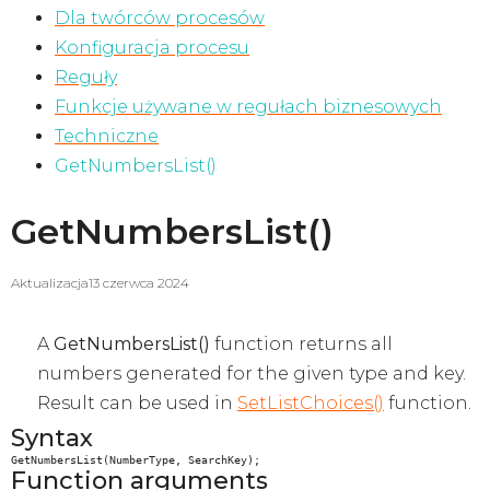
Dla twórców procesów
Konfiguracja procesu
Reguły
Funkcje używane w regułach biznesowych
Techniczne
GetNumbersList()
GetNumbersList()
Aktualizacja
13 czerwca 2024
A
GetNumbersList()
function returns all
numbers generated for the given type and key.
Result can be used in
SetListChoices()
function.
Syntax
GetNumbersList(NumberType, SearchKey);
Function arguments