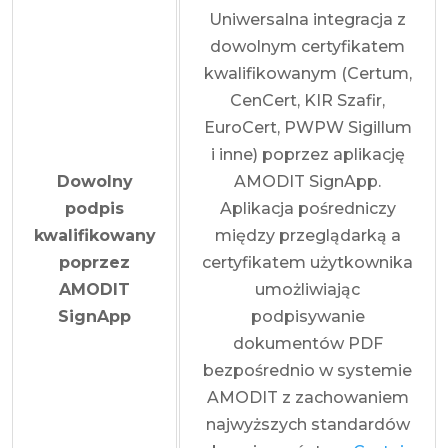
Uniwersalna integracja z
dowolnym certyfikatem
kwalifikowanym (Certum,
CenCert, KIR Szafir,
EuroCert, PWPW Sigillum
i inne) poprzez aplikację
Dowolny
AMODIT SignApp.
podpis
Aplikacja pośredniczy
kwalifikowany
między przeglądarką a
poprzez
certyfikatem użytkownika
AMODIT
umożliwiając
SignApp
podpisywanie
dokumentów PDF
bezpośrednio w systemie
AMODIT z zachowaniem
najwyższych standardów