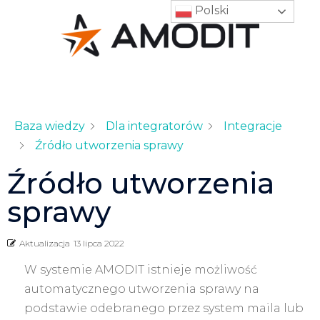
Polski
Baza wiedzy
Dla integratorów
Integracje
Źródło utworzenia sprawy
Źródło utworzenia
sprawy
Aktualizacja
13 lipca 2022
W systemie AMODIT istnieje możliwość
automatycznego utworzenia sprawy na
podstawie odebranego przez system maila lub