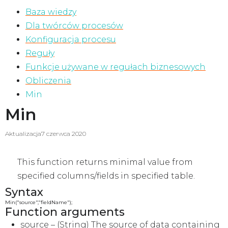
Baza wiedzy
Dla twórców procesów
Konfiguracja procesu
Reguły
Funkcje używane w regułach biznesowych
Obliczenia
Min
Min
Aktualizacja
7 czerwca 2020
This function returns minimal value from
specified columns/fields in specified table.
Syntax
Min("source","fieldName");
Function arguments
source
– (String) The source of data containing