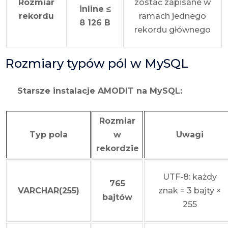
Rozmiar
zostać zapisane w
inline ≤
rekordu
ramach jednego
8 126 B
rekordu głównego
Rozmiary typów pól w MySQL
Starsze instalacje AMODIT na MySQL:
Rozmiar
Typ pola
w
Uwagi
rekordzie
UTF-8: każdy
765
VARCHAR(255)
znak = 3 bajty ×
bajtów
255