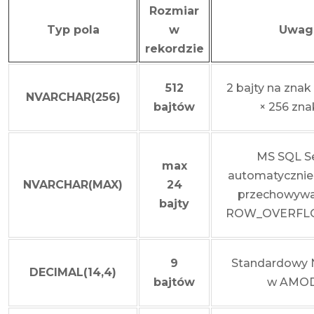
Rozmiar
Typ pola
w
Uwag
rekordzie
512
2 bajty na znak
NVARCHAR(256)
bajtów
× 256 zn
MS SQL Se
max
automatycznie
NVARCHAR(MAX)
24
przechowyw
bajty
ROW_OVERFL
9
Standardowy
DECIMAL(14,4)
bajtów
w AMOD