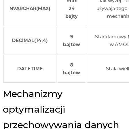
max
Jak wyżej – 
NVARCHAR(MAX)
24
używają teg
bajty
mechani
9
Standardowy
DECIMAL(14,4)
bajtów
w AMOD
8
DATETIME
Stała wie
bajtów
Mechanizmy
optymalizacji
przechowywania danych