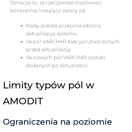
Oznacza to, że rzeczywiste możliwości
konkretnej instalacji zależą od:
Kiedy została przeprowadzona
aktualizacja systemu
Ile pól VARCHAR było już utworzonych
przed aktualizacją
Ile nowych pól VARCHAR zostało
dodanych po aktualizacji
Limity typów pól w
AMODIT
Ograniczenia na poziomie