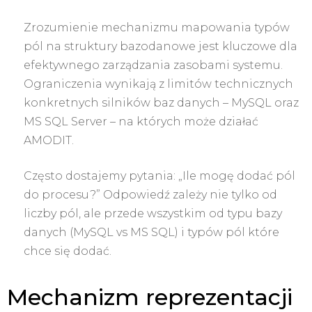
Zrozumienie mechanizmu mapowania typów
pól na struktury bazodanowe jest kluczowe dla
efektywnego zarządzania zasobami systemu.
Ograniczenia wynikają z limitów technicznych
konkretnych silników baz danych – MySQL oraz
MS SQL Server – na których może działać
AMODIT.
Często dostajemy pytania: „Ile mogę dodać pól
do procesu?” Odpowiedź zależy nie tylko od
liczby pól, ale przede wszystkim od typu bazy
danych (MySQL vs MS SQL) i typów pól które
chce się dodać.
Mechanizm reprezentacji