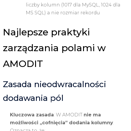
liczby kolumn (1017 dla MySQL, 1024 dla
MS SQL) a nie rozmiar rekordu
Najlepsze praktyki
zarządzania polami w
AMODIT
Zasada nieodwracalności
dodawania pól
Kluczowa zasada
: W AMODIT
nie ma
możliwości „cofnięcia” dodania kolumny
.
Oznacza to, że: