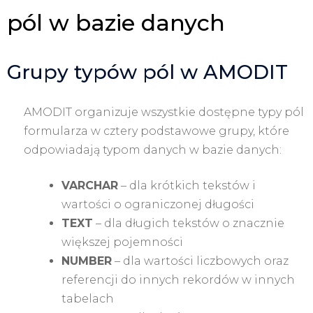
pól w bazie danych
Grupy typów pól w AMODIT
AMODIT organizuje wszystkie dostępne typy pól
formularza w cztery podstawowe grupy, które
odpowiadają typom danych w bazie danych:
VARCHAR
– dla krótkich tekstów i
wartości o ograniczonej długości
TEXT
– dla długich tekstów o znacznie
większej pojemności
NUMBER
– dla wartości liczbowych oraz
referencji do innych rekordów w innych
tabelach