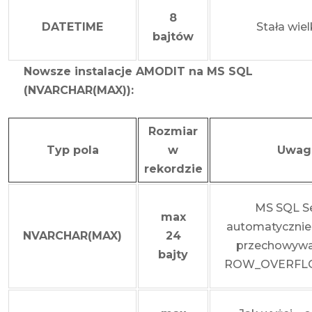
8
DATETIME
Stała wie
bajtów
Nowsze instalacje AMODIT na MS SQL
(NVARCHAR(MAX)):
Rozmiar
Typ pola
w
Uwag
rekordzie
MS SQL Se
max
automatycznie
NVARCHAR(MAX)
24
przechowyw
bajty
ROW_OVERFL