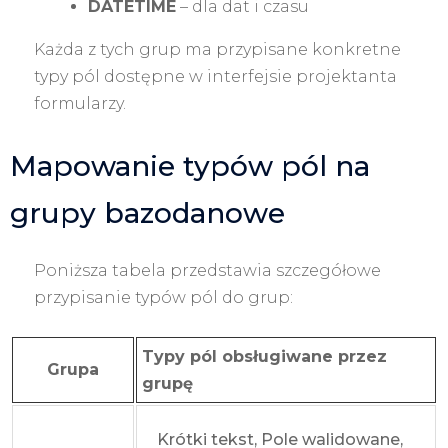
DATETIME
– dla dat i czasu
Każda z tych grup ma przypisane konkretne
typy pól dostępne w interfejsie projektanta
formularzy.
Mapowanie typów pól na
grupy bazodanowe
Poniższa tabela przedstawia szczegółowe
przypisanie typów pól do grup:
Typy pól obsługiwane przez
Grupa
grupę
Krótki tekst, Pole walidowane,