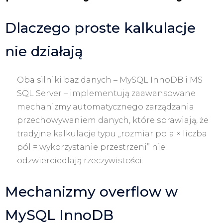
Dlaczego proste kalkulacje
nie działają
Oba silniki baz danych – MySQL InnoDB i MS
SQL Server – implementują zaawansowane
mechanizmy automatycznego zarządzania
przechowywaniem danych, które sprawiają, że
tradyjne kalkulacje typu „rozmiar pola × liczba
pól = wykorzystanie przestrzeni” nie
odzwierciedlają rzeczywistości.
Mechanizmy overflow w
MySQL InnoDB