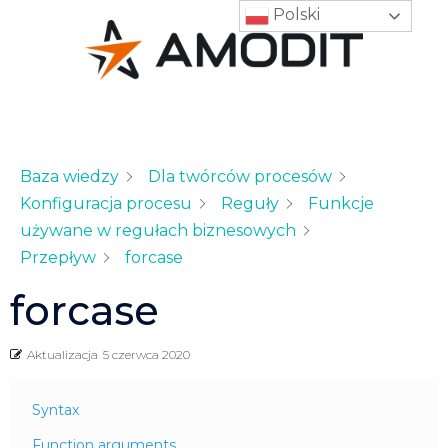
Polski
Baza wiedzy
Dla twórców procesów
Konfiguracja procesu
Reguły
Funkcje
używane w regułach biznesowych
Przepływ
forcase
forcase
Aktualizacja
5 czerwca 2020
Syntax
Function arguments