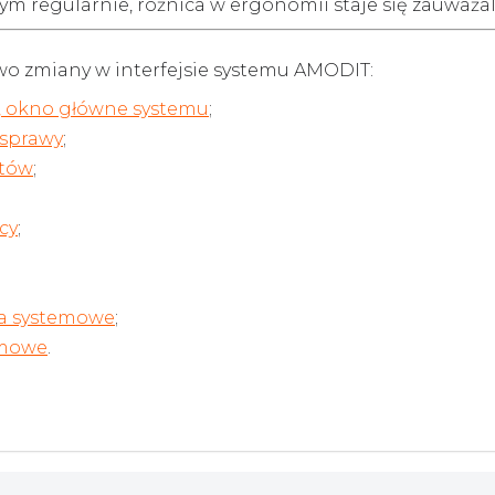
ym regularnie, różnica w ergonomii staje się zauważa
wo zmiany w interfejsie systemu AMODIT:
aw, okno główne systemu
;
 sprawy
;
rtów
;
cy
;
ia systemowe
;
temowe
.