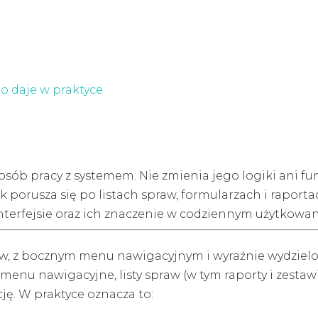
to daje w praktyce
ób pracy z systemem. Nie zmienia jego logiki ani fun
 porusza się po listach spraw, formularzach i raporta
terfejsie oraz ich znaczenie w codziennym użytkowan
praw, z bocznym menu nawigacyjnym i wyraźnie wydzi
enu nawigacyjne, listy spraw (w tym raporty i zestawi
cję. W praktyce oznacza to: