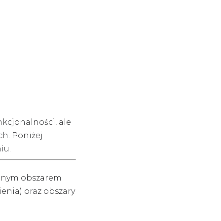
kcjonalności, ale
ch. Poniżej
iu.
elonym obszarem
enia) oraz obszary