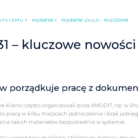
SYSTEMU
Wydania
Wydanie 251231 - kluczowe
1 – kluczowe nowości 
ów porządkuje pracę z dokume
ne klienci często organizowali poza AMODIT, np. w Sh
to pracę w kilku miejscach jednocześnie i brak jedneg
ia takich materiałów bezpośrednio w systemie.
tają repozytorium plików z folderami, historią zmian,