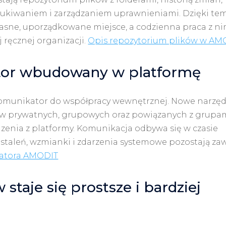
kiwaniem i zarządzaniem uprawnieniami. Dzięki te
sne, uporządkowane miejsce, a codzienna praca z ni
 ręcznej organizacji.
Opis repozytorium plików w AM
or wbudowany w platformę
munikator do współpracy wewnętrznej. Nowe narzęd
w prywatnych, grupowych oraz powiązanych z grupa
enia z platformy. Komunikacja odbywa się w czasie
 ustaleń, wzmianki i zdarzenia systemowe pozostają za
atora AMODIT
staje się prostsze i bardziej