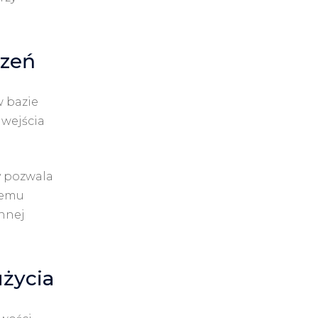
czeń
 bazie
 wejścia
y pozwala
temu
ennej
użycia