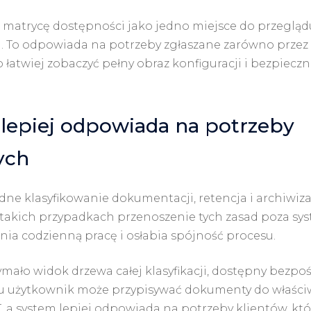
a matrycę dostępności jako jedno miejsce do przegląd
a. To odpowiada na potrzeby zgłaszane zarówno przez
o łatwiej zobaczyć pełny obraz konfiguracji i bezpieczn
lepiej odpowiada na potrzeby
ych
odne klasyfikowanie dokumentacji, retencja i archiwiza
W takich przypadkach przenoszenie tych zasad poza sy
nia codzienną pracę i osłabia spójność procesu.
ymało widok drzewa całej klasyfikacji, dostępny bezpo
mu użytkownik może przypisywać dokumenty do właści
a system lepiej odpowiada na potrzeby klientów, któ