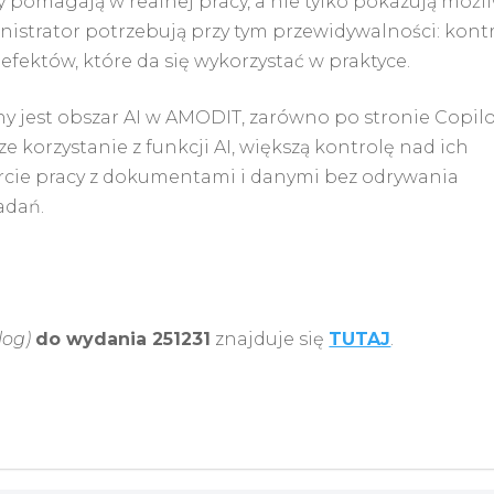
y pomagają w realnej pracy, a nie tylko pokazują możl
nistrator potrzebują przy tym przewidywalności: kontr
 efektów, które da się wykorzystać w praktyce.
y jest obszar AI w AMODIT, zarówno po stronie Copilot
 korzystanie z funkcji AI, większą kontrolę nad ich
rcie pracy z dokumentami i danymi bez odrywania
adań.
log)
do wydania 251231
znajduje się
TUTAJ
.