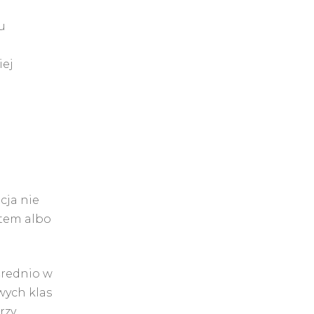
u
iej
cja nie
stem albo
średnio w
wych klas
rzy