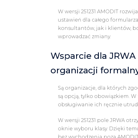
W wersji 251231 AMODIT rozwij
ustawień dla całego formularz
konsultantów, jak i klientów, b
wprowadzać zmiany.
Wsparcie dla JRWA 
organizacji formaln
Są organizacje, dla których zg
są opcją, tylko obowiązkiem. 
obsługiwanie ich ręcznie utrud
W wersji 251231 pole JRWA otrz
oknie wyboru klasy. Dzięki te
bez wychodzenia poza AMODIT, 