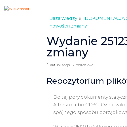
Baza wiedzy
DOKUMENTACJA 
nowości i zmiany
Wydanie 25123
zmiany
Aktualizacja
17 marca 2026
Repozytorium plik
Do tej pory dokumenty statycz
Alfresco albo CD3G. Oznaczało 
spójnego sposobu porządkowan
W wersji 251231 użytkownicy dos