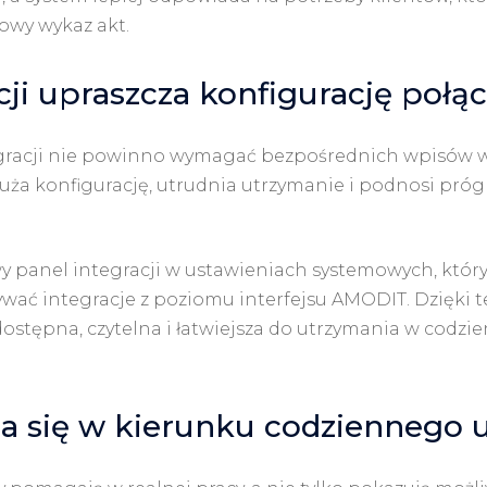
owy wykaz akt.
ji upraszcza konfigurację połą
egracji nie powinno wymagać bezpośrednich wpisów w
uża konfigurację, utrudnia utrzymanie i podnosi próg
wy panel integracji w ustawieniach systemowych, któr
ywać integracje z poziomu interfejsu AMODIT. Dzięki 
 dostępna, czytelna i łatwiejsza do utrzymania w codzi
a się w kierunku codziennego 