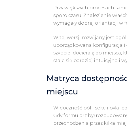
Przy większych procesach samo 
sporo czasu. Znalezienie właś
wymagały dobrej orientacji w 
W tej wersji rozwijany jest ogó
uporządkowana konfiguracja i ł
szybciej docierają do miejsca,
staje się bardziej intuicyjna i 
Matryca dostępnośc
miejscu
Widoczność pól i sekcji była je
Gdy formularz był rozbudowany
przechodzenia przez kilka miejs