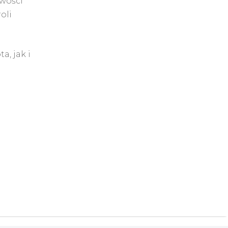
iwości
oli
a, jak i