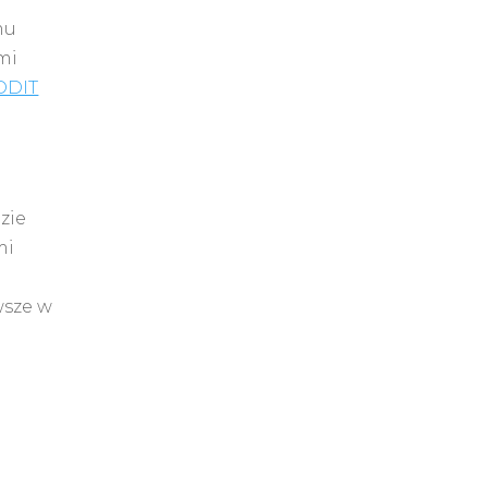
mu
mi
ODIT
zie
mi
wsze w