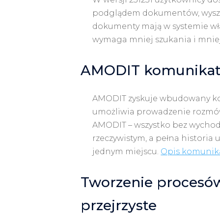
podglądem dokumentów, wyszu
dokumenty mają w systemie wła
wymaga mniej szukania i mniej
AMODIT komunikat
AMODIT zyskuje wbudowany ko
umożliwia prowadzenie rozmó
AMODIT – wszystko bez wychodz
rzeczywistym, a pełna historia
jednym miejscu.
Opis komunik
Tworzenie procesów 
przejrzyste