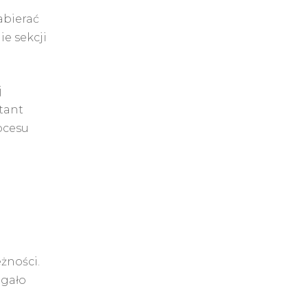
abierać
e sekcji
j
tant
ocesu
eżności.
agało