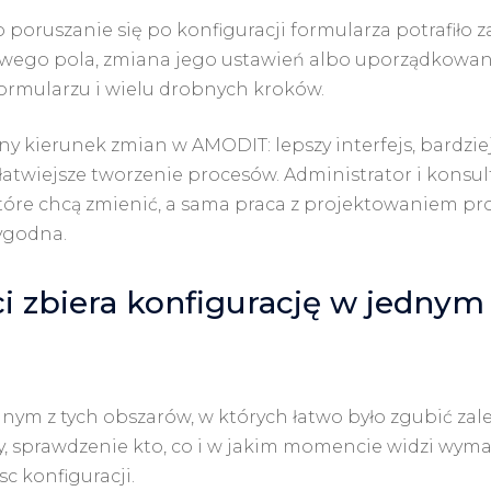
poruszanie się po konfiguracji formularza potrafiło z
ciwego pola, zmiana jego ustawień albo uporządkowani
formularzu i wielu drobnych kroków.
lny kierunek zmian w AMODIT: lepszy interfejs, bardzie
atwiejsze tworzenie procesów. Administrator i konsul
 które chcą zmienić, a sama praca z projektowaniem pr
wygodna.
i zbiera konfigurację w jednym
dnym z tych obszarów, w których łatwo było zgubić zal
, sprawdzenie kto, co i w jakim momencie widzi wym
c konfiguracji.