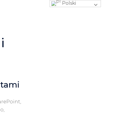
Polski
i
ntami
arePoint,
o,